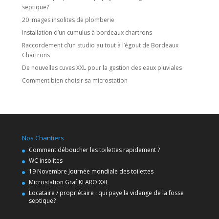
septique?
20 images insolites de plomberie
Installation d’un cumulus à bordeaux chartrons
Raccordement d’un studio au tout à l’égout de Bordeaux
Chartrons
De nouvelles cuves XXL pour la gestion des eaux pluviales
Comment bien choisir sa microstation
Nos Chantiers
Comment déboucher les toilettes rapidement ?
WC insolites
19 Novembre Journée mondiale des toilettes
Microstation Graf KLARO XXL
Locataire / propriétaire : qui paye la vidange de la fosse
septique?