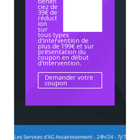
bénéfi
ciez de
39€ de
réduct
ion
sur
tous types
d'intervention de
plus de 199€ et sur
présentation du
coupon en début
d'intervention.
Demander votre
coupon
Les Services d'AG Assainissement - 24h/24 - 7j/7